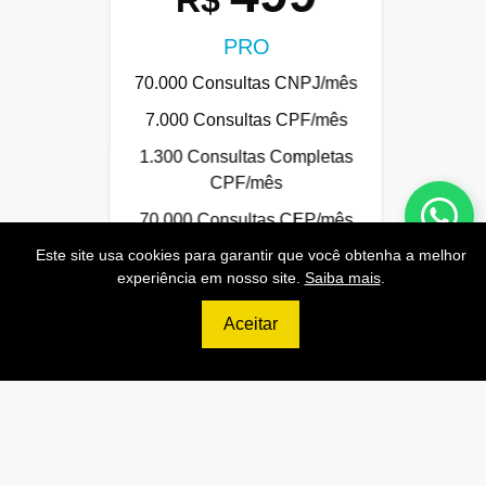
R$
PRO
70.000 Consultas CNPJ/mês
7.000 Consultas CPF/mês
1.300 Consultas Completas
CPF/mês
70.000 Consultas CEP/mês
Este site usa cookies para garantir que você obtenha a melhor
API de Consulta CNPJ
experiência em nosso site.
Saiba mais
.
API de Consulta CPF
Aceitar
API de Consulta CEP
Base 100% Atualizada!
Contratar