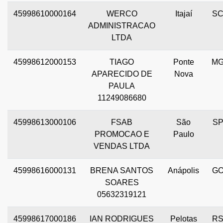
45998610000164
WERCO
Itajaí
S
ADMINISTRACAO
LTDA
45998612000153
TIAGO
Ponte
M
APARECIDO DE
Nova
PAULA
11249086680
45998613000106
FSAB
São
S
PROMOCAO E
Paulo
VENDAS LTDA
45998616000131
BRENA SANTOS
Anápolis
G
SOARES
05632319121
45998617000186
IAN RODRIGUES
Pelotas
R