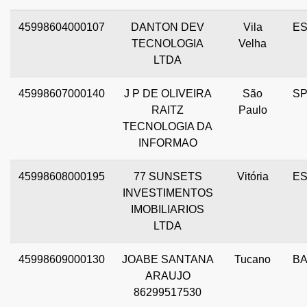
45998604000107
DANTON DEV
Vila
E
TECNOLOGIA
Velha
LTDA
45998607000140
J P DE OLIVEIRA
São
S
RAITZ
Paulo
TECNOLOGIA DA
INFORMAO
45998608000195
77 SUNSETS
Vitória
E
INVESTIMENTOS
IMOBILIARIOS
LTDA
45998609000130
JOABE SANTANA
Tucano
B
ARAUJO
86299517530