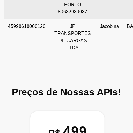
PORTO
80632939087
45998618000120
JP
Jacobina
B
TRANSPORTES
DE CARGAS
LTDA
Preços de Nossas APIs!
499