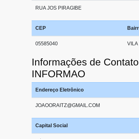
RUA JOS PIRAGIBE
CEP
Bair
05585040
VILA
Informações de Conta
INFORMAO
Endereço Eletrônico
JOAOORAITZ@GMAIL.COM
Capital Social