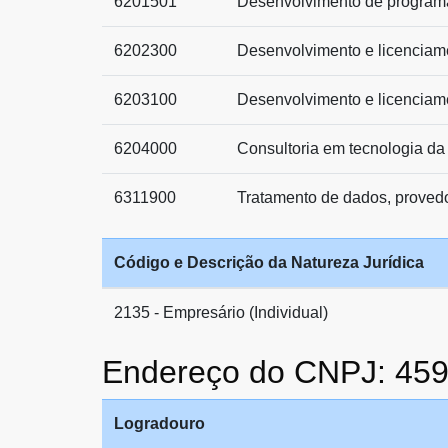
6201501
Desenvolvimento de program
6202300
Desenvolvimento e licenciam
6203100
Desenvolvimento e licenciam
6204000
Consultoria em tecnologia da
6311900
Tratamento de dados, provedo
Código e Descrição da Natureza Jurídica
2135 - Empresário (Individual)
Endereço do CNPJ: 45
Logradouro