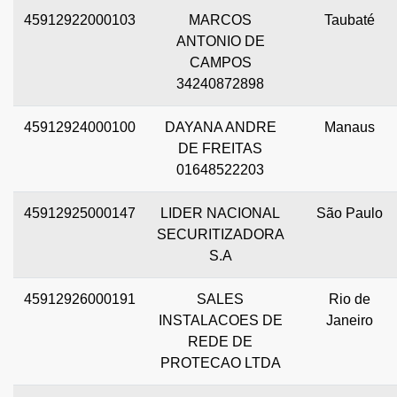
45912922000103
MARCOS
Taubaté
ANTONIO DE
CAMPOS
34240872898
45912924000100
DAYANA ANDRE
Manaus
DE FREITAS
01648522203
45912925000147
LIDER NACIONAL
São Paulo
SECURITIZADORA
S.A
45912926000191
SALES
Rio de
INSTALACOES DE
Janeiro
REDE DE
PROTECAO LTDA