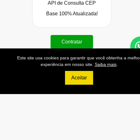
API de Consulta CEP
Base 100% Atualizada!
Contratar
Anterior
Próxi
Este site usa cookies para garantir que você obtenha a melho
experiência em nosso site.
Saiba mais
.
Aceitar
999
R$
PLATINUM
200.000 Consultas CNPJ/mês
20.000 Consultas CPF/mês
4.000 Consultas Completas
CPF/mês