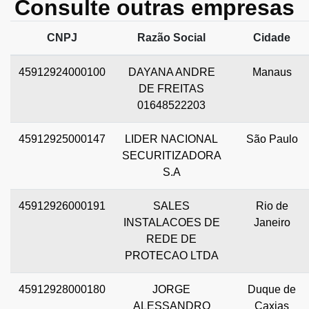
Consulte outras empresas
CNPJ
Razão Social
Cidade
45912924000100
DAYANA ANDRE
Manaus
DE FREITAS
01648522203
45912925000147
LIDER NACIONAL
São Paulo
SECURITIZADORA
S.A
45912926000191
SALES
Rio de
INSTALACOES DE
Janeiro
REDE DE
PROTECAO LTDA
45912928000180
JORGE
Duque de
ALESSANDRO
Caxias