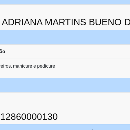
da ADRIANA MARTINS BUENO D
ção
eiros, manicure e pedicure
912860000130