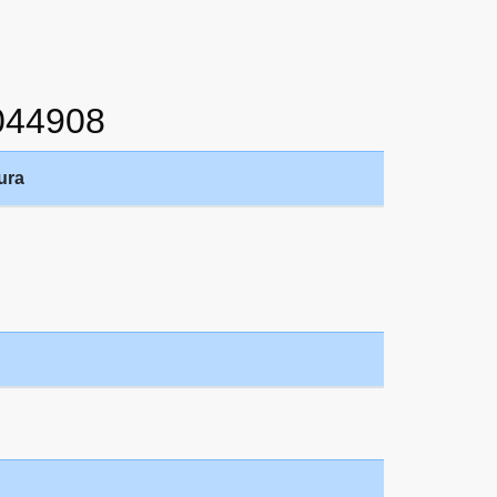
044908
ura