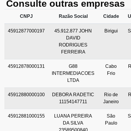
Consulte outras empresas
CNPJ
Razão Social
Cidade
U
45912877000197
45.912.877 JOHN
Birigui
S
DAVID
RODRIGUES
FERREIRA
45912878000131
G88
Cabo
R
INTERMEDIACOES
Frio
LTDA
45912880000100
DEBORA RADETIC
Rio de
R
11154147711
Janeiro
45912881000155
LUANA PEREIRA
São
S
DA SILVA
Paulo
23589500840