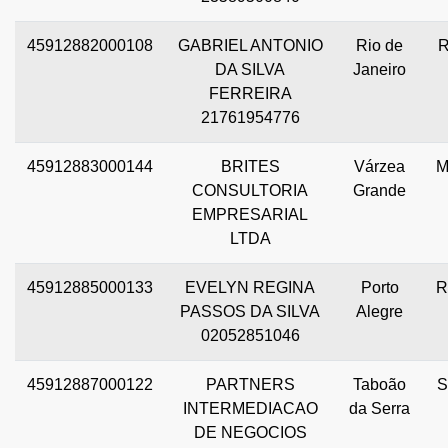
45912882000108
GABRIEL ANTONIO
Rio de
R
DA SILVA
Janeiro
FERREIRA
21761954776
45912883000144
BRITES
Várzea
M
CONSULTORIA
Grande
EMPRESARIAL
LTDA
45912885000133
EVELYN REGINA
Porto
R
PASSOS DA SILVA
Alegre
02052851046
45912887000122
PARTNERS
Taboão
S
INTERMEDIACAO
da Serra
DE NEGOCIOS