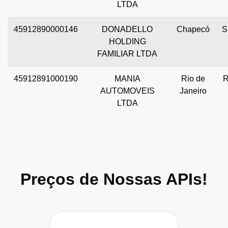
LTDA
45912890000146
DONADELLO
Chapecó
S
HOLDING
FAMILIAR LTDA
45912891000190
MANIA
Rio de
R
AUTOMOVEIS
Janeiro
LTDA
Preços de Nossas APIs!