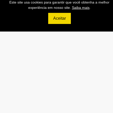
Este site usa cookies para garantir que você obtenha a melhor
Contratar
experiência em nosso site.
Saiba mais
.
Aceitar
699
R$
ULTIMATE
120.000 Consultas CNPJ/mês
12.000 Consultas CPF/mês
2.500 Consultas Completas
CPF/mês
120.000 Consultas CEP/mês
API de Consulta CNPJ
API de Consulta CPF