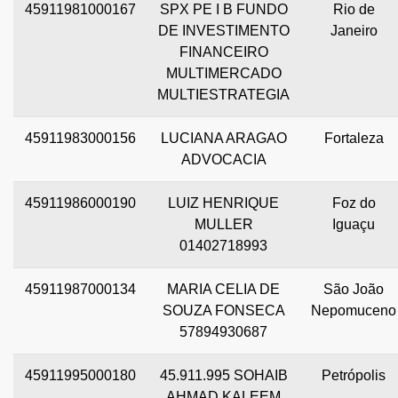
45911981000167
SPX PE I B FUNDO
Rio de
DE INVESTIMENTO
Janeiro
FINANCEIRO
MULTIMERCADO
MULTIESTRATEGIA
45911983000156
LUCIANA ARAGAO
Fortaleza
ADVOCACIA
45911986000190
LUIZ HENRIQUE
Foz do
MULLER
Iguaçu
01402718993
45911987000134
MARIA CELIA DE
São João
SOUZA FONSECA
Nepomuceno
57894930687
45911995000180
45.911.995 SOHAIB
Petrópolis
AHMAD KALEEM