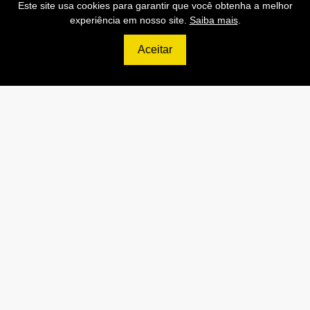
Este site usa cookies para garantir que você obtenha a melhor
experiência em nosso site.
Saiba mais
.
Aceitar
Preços de Nossas APIs!
499
R$
PRO
70.000 Consultas CNPJ/mês
7.000 Consultas CPF/mês
1.300 Consultas Completas
CPF/mês
70.000 Consultas CEP/mês