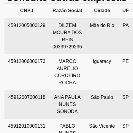
CNPJ
Razão Social
Cidade
UF
45912005000129
DILZEM
Mãe do Rio
PA
MOURA DOS
REIS
00339729236
45912006000173
MARCO
Iguaracy
PE
AURELIO
CORDEIRO
ROCHA
45912007000118
ANA PAULA
São Paulo
SP
NUNES
SONODA
45912010000131
PABLO
São Vicente
SP