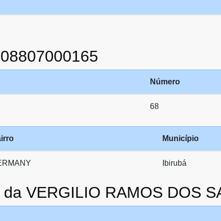
908807000165
Número
68
irro
Município
ERMANY
Ibirubá
ato da VERGILIO RAMOS DOS 