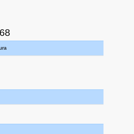
68
ura