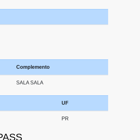
Complemento
SALA SALA
UF
PR
 PASS