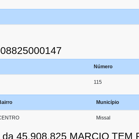
908825000147
Número
115
Bairro
Município
CENTRO
Missal
to da 45.908.825 MARCIO TEM