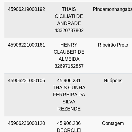
45906219000192
THAIS
Pindamonhangab
CICILIATI DE
ANDRADE
43320787802
45906221000161
HENRY
Ribeirão Preto
GLAUBER DE
ALMEIDA
32697152857
45906231000105
45.906.231
Nilópolis
THAIS CUNHA
FERREIRA DA
SILVA
REZENDE
45906236000120
45.906.236
Contagem
DEORCLEI