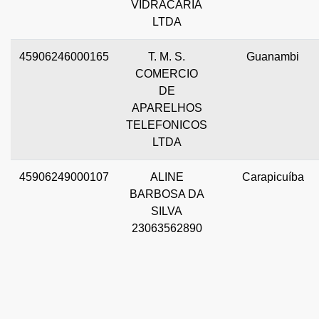
VIDRACARIA
LTDA
45906246000165
T. M. S.
Guanambi
COMERCIO
DE
APARELHOS
TELEFONICOS
LTDA
45906249000107
ALINE
Carapicuíba
BARBOSA DA
SILVA
23063562890