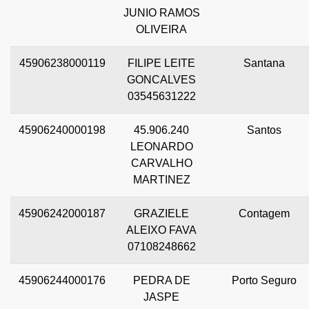
JUNIO RAMOS
OLIVEIRA
45906238000119
FILIPE LEITE
Santana
GONCALVES
03545631222
45906240000198
45.906.240
Santos
LEONARDO
CARVALHO
MARTINEZ
45906242000187
GRAZIELE
Contagem
ALEIXO FAVA
07108248662
45906244000176
PEDRA DE
Porto Seguro
JASPE