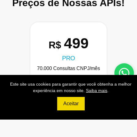
Preços de Nossas APIs!
499
R$
PRO
70.000 Consultas CNPJ/mês
7.000 Consultas CPF/mês
Este site usa cookies para garantir que você obtenha a melhor
1.300 Consultas Completas
experiência em nosso site.
Saiba mais
.
CPF/mês
Aceitar
70.000 Consultas CEP/mês
API de Consulta CNPJ
API de Consulta CPF