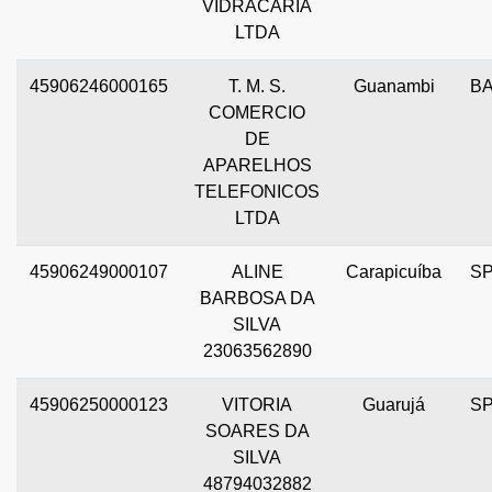
VIDRACARIA
LTDA
45906246000165
T. M. S.
Guanambi
B
COMERCIO
DE
APARELHOS
TELEFONICOS
LTDA
45906249000107
ALINE
Carapicuíba
S
BARBOSA DA
SILVA
23063562890
45906250000123
VITORIA
Guarujá
S
SOARES DA
SILVA
48794032882