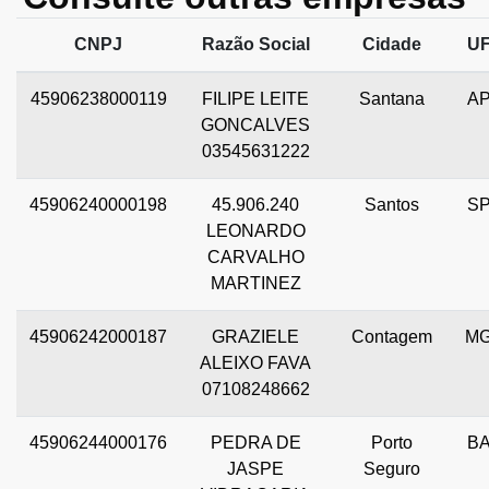
CNPJ
Razão Social
Cidade
U
45906238000119
FILIPE LEITE
Santana
A
GONCALVES
03545631222
45906240000198
45.906.240
Santos
S
LEONARDO
CARVALHO
MARTINEZ
45906242000187
GRAZIELE
Contagem
M
ALEIXO FAVA
07108248662
45906244000176
PEDRA DE
Porto
B
JASPE
Seguro