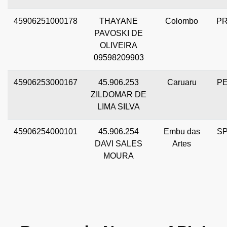
45906251000178
THAYANE
Colombo
P
PAVOSKI DE
OLIVEIRA
09598209903
45906253000167
45.906.253
Caruaru
P
ZILDOMAR DE
LIMA SILVA
45906254000101
45.906.254
Embu das
S
DAVI SALES
Artes
MOURA