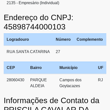
2135 - Empresário (Individual)
Endereço do CNPJ:
45898744000103
Logradouro
Número
Complemento
RUA SANTA CATARINA
27
CEP
Bairro
Município
UF
28060430
PARQUE
Campos dos
RJ
ALDEIA
Goytacazes
Informações de Contato da
PRISCILA CAVALAR DA