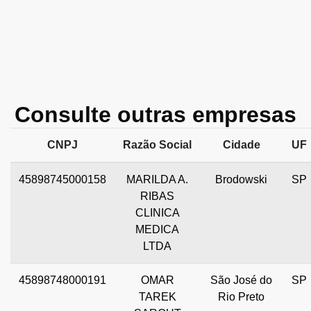
Consulte outras empresas
CNPJ
Razão Social
Cidade
UF
45898745000158
MARILDA A.
Brodowski
SP
RIBAS
CLINICA
MEDICA
LTDA
45898748000191
OMAR
São José do
SP
TAREK
Rio Preto