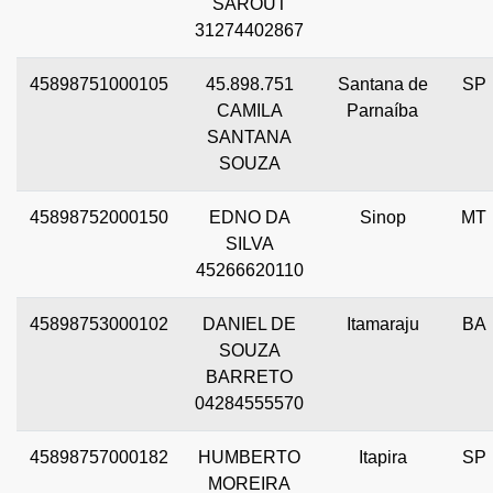
SAROUT
31274402867
45898751000105
45.898.751
Santana de
SP
CAMILA
Parnaíba
SANTANA
SOUZA
45898752000150
EDNO DA
Sinop
MT
SILVA
45266620110
45898753000102
DANIEL DE
Itamaraju
BA
SOUZA
BARRETO
04284555570
45898757000182
HUMBERTO
Itapira
SP
MOREIRA