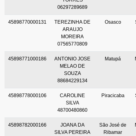
06297289689
45898770000131
TEREZINHA DE
Osasco
ARAUJO
MOREIRA
07565770809
45898771000186
ANTONIO JOSE
Matupá
MELAO DE
SOUZA
88684229134
45898778000106
CAROLINE
Piracicaba
SILVA
48700480860
45898782000166
JOANA DA
São José de
SILVA PEREIRA
Ribamar