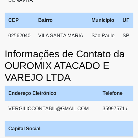
BONAVITA
CEP
Bairro
Município
UF
02562040
VILA SANTA MARIA
São Paulo
SP
Informações de Contato da
OUROMIX ATACADO E
VAREJO LTDA
Endereço Eletrônico
Telefone
VERGILIOCONTABIL@GMAIL.COM
35997571 /
Capital Social