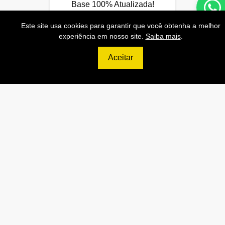
Base 100% Atualizada!
Este site usa cookies para garantir que você obtenha a melhor
experiência em nosso site.
Saiba mais
.
Contratar
Aceitar
699
R$
ULTIMATE
120.000 Consultas CNPJ/mês
12.000 Consultas CPF/mês
2.500 Consultas Completas
CPF/mês
120.000 Consultas CEP/mês