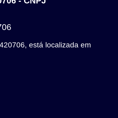
706 - CNPJ
706
706, está localizada em