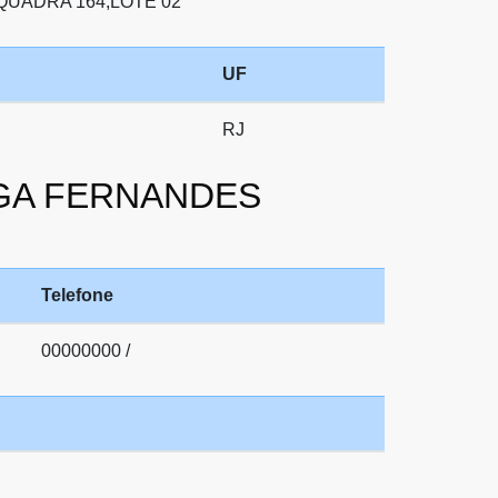
QUADRA 164;LOTE 02
UF
RJ
RAGA FERNANDES
Telefone
00000000 /