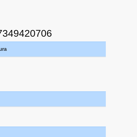
7349420706
ura