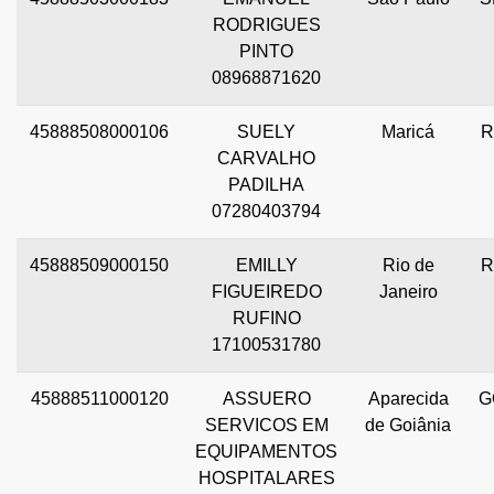
RODRIGUES
PINTO
08968871620
45888508000106
SUELY
Maricá
R
CARVALHO
PADILHA
07280403794
45888509000150
EMILLY
Rio de
R
FIGUEIREDO
Janeiro
RUFINO
17100531780
45888511000120
ASSUERO
Aparecida
G
SERVICOS EM
de Goiânia
EQUIPAMENTOS
HOSPITALARES