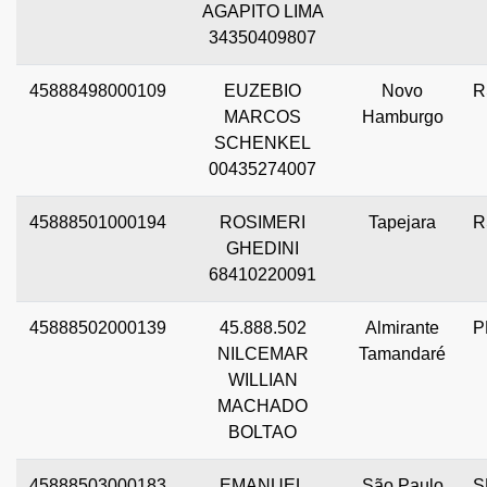
AGAPITO LIMA
34350409807
45888498000109
EUZEBIO
Novo
R
MARCOS
Hamburgo
SCHENKEL
00435274007
45888501000194
ROSIMERI
Tapejara
R
GHEDINI
68410220091
45888502000139
45.888.502
Almirante
P
NILCEMAR
Tamandaré
WILLIAN
MACHADO
BOLTAO
45888503000183
EMANUEL
São Paulo
S