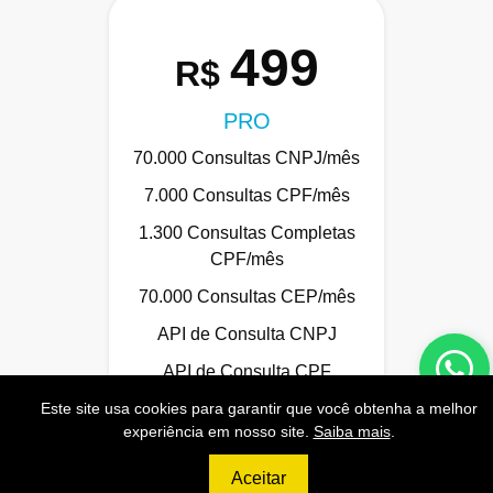
499
R$
PRO
70.000 Consultas CNPJ/mês
7.000 Consultas CPF/mês
1.300 Consultas Completas
CPF/mês
70.000 Consultas CEP/mês
API de Consulta CNPJ
API de Consulta CPF
Este site usa cookies para garantir que você obtenha a melhor
API de Consulta CEP
experiência em nosso site.
Saiba mais
.
Base 100% Atualizada!
Aceitar