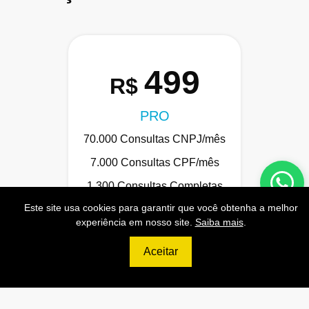
499
R$
PRO
70.000 Consultas CNPJ/mês
7.000 Consultas CPF/mês
1.300 Consultas Completas
CPF/mês
Este site usa cookies para garantir que você obtenha a melhor
experiência em nosso site.
Saiba mais
.
70.000 Consultas CEP/mês
API de Consulta CNPJ
Aceitar
API de Consulta CPF
API de Consulta CEP