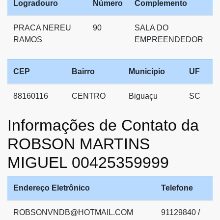
Logradouro
Número
Complemento
PRACA NEREU
90
SALA DO
RAMOS
EMPREENDEDOR
CEP
Bairro
Município
UF
88160116
CENTRO
Biguaçu
SC
Informações de Contato da
ROBSON MARTINS
MIGUEL 00425359999
Endereço Eletrônico
Telefone
ROBSONVNDB@HOTMAIL.COM
91129840 /