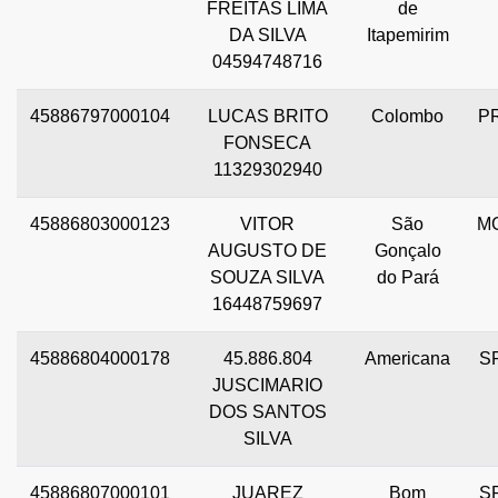
FREITAS LIMA
de
DA SILVA
Itapemirim
04594748716
45886797000104
LUCAS BRITO
Colombo
P
FONSECA
11329302940
45886803000123
VITOR
São
M
AUGUSTO DE
Gonçalo
SOUZA SILVA
do Pará
16448759697
45886804000178
45.886.804
Americana
S
JUSCIMARIO
DOS SANTOS
SILVA
45886807000101
JUAREZ
Bom
S