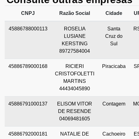
CNPJ
Razão Social
Cidade
U
45886788000113
ROSELIA
Santa
R
LUSIANE
Cruz do
KERSTING
Sul
89727584004
45886789000168
RICIERI
Piracicaba
S
CRISTOFOLETTI
MARTINS
44434045890
45886791000137
ELISOM VITOR
Contagem
M
DE RESENDE
04069481605
45886792000181
NATALIE DE
Cachoeiro
E