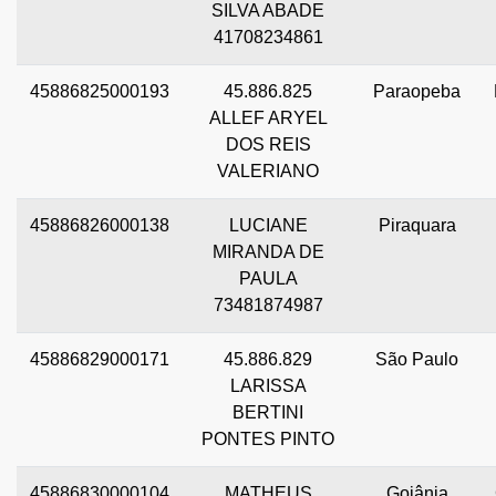
SILVA ABADE
41708234861
45886825000193
45.886.825
Paraopeba
ALLEF ARYEL
DOS REIS
VALERIANO
45886826000138
LUCIANE
Piraquara
MIRANDA DE
PAULA
73481874987
45886829000171
45.886.829
São Paulo
LARISSA
BERTINI
PONTES PINTO
45886830000104
MATHEUS
Goiânia