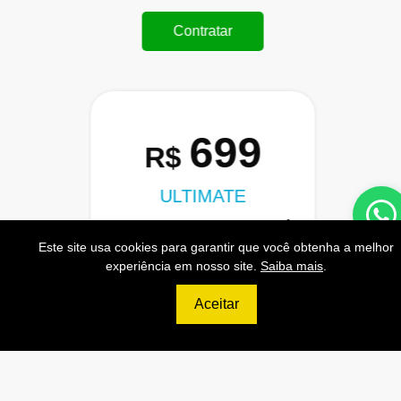
Contratar
699
R$
ULTIMATE
120.000 Consultas CNPJ/mês
Este site usa cookies para garantir que você obtenha a melhor
12.000 Consultas CPF/mês
experiência em nosso site.
Saiba mais
.
2.500 Consultas Completas
Aceitar
CPF/mês
120.000 Consultas CEP/mês
API de Consulta CNPJ
API de Consulta CPF