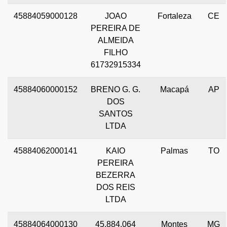
45884059000128
JOAO
Fortaleza
CE
PEREIRA DE
ALMEIDA
FILHO
61732915334
45884060000152
BRENO G. G.
Macapá
AP
DOS
SANTOS
LTDA
45884062000141
KAIO
Palmas
TO
PEREIRA
BEZERRA
DOS REIS
LTDA
45884064000130
45.884.064
Montes
MG