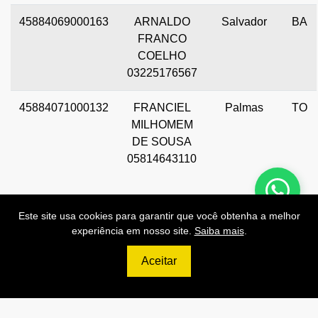
45884069000163
ARNALDO
Salvador
BA
FRANCO
COELHO
03225176567
45884071000132
FRANCIEL
Palmas
TO
MILHOMEM
DE SOUSA
05814643110
Este site usa cookies para garantir que você obtenha a melhor
experiência em nosso site.
Saiba mais
.
Preços de Nossas APIs!
Aceitar