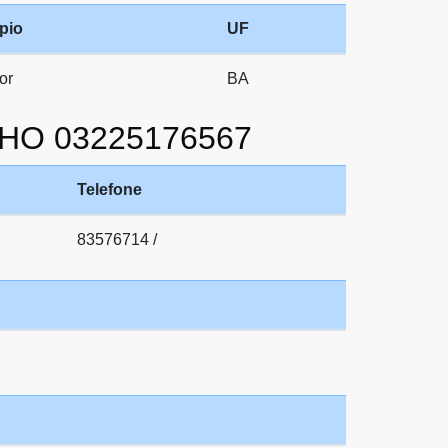
pio
UF
or
BA
LHO 03225176567
Telefone
83576714 /