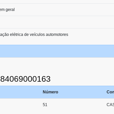
 em geral
ação elétrica de veículos automotores
884069000163
Número
Co
51
CA