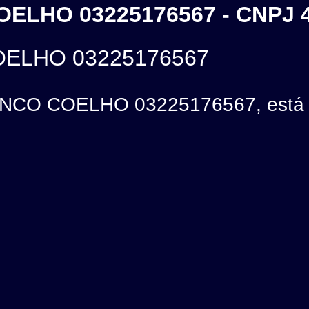
LHO 03225176567 - CNPJ 4
ELHO 03225176567
O COELHO 03225176567, está lo