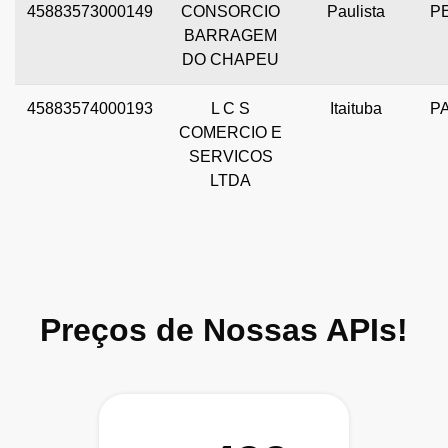
45883573000149
CONSORCIO
Paulista
P
BARRAGEM
DO CHAPEU
45883574000193
L C S
Itaituba
P
COMERCIO E
SERVICOS
LTDA
Preços de Nossas APIs!