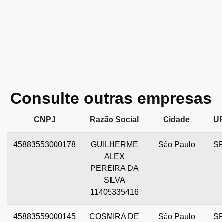
Consulte outras empresas
CNPJ
Razão Social
Cidade
U
45883553000178
GUILHERME
São Paulo
S
ALEX
PEREIRA DA
SILVA
11405335416
45883559000145
COSMIRA DE
São Paulo
S