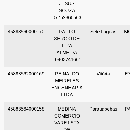
JESUS
SOUZA
07752866563
45883560000170
PAULO
Sete Lagoas
M
SERGIO DE
LIRA
ALMEIDA
10403741661
45883562000169
REINALDO
Vitória
E
MEIRELES
ENGENHARIA
LTDA
45883564000158
MEDINA
Parauapebas
P
COMERCIO
VAREJISTA
DE