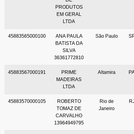
PRODUTOS
EM GERAL
LTDA
45883565000100
ANA PAULA
São Paulo
S
BATISTA DA
SILVA
36361772810
45883567000191
PRIME
Altamira
P
MADEIRAS
LTDA
45883570000105
ROBERTO
Rio de
R
TOMAZ DE
Janeiro
CARVALHO
13964949795