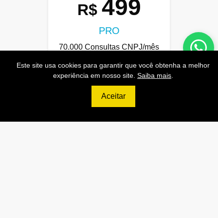
499
R$
PRO
70.000 Consultas CNPJ/mês
7.000 Consultas CPF/mês
Este site usa cookies para garantir que você obtenha a melhor
experiência em nosso site.
Saiba mais
.
1.300 Consultas Completas
CPF/mês
Aceitar
70.000 Consultas CEP/mês
API de Consulta CNPJ
API de Consulta CPF
API de Consulta CEP
Base 100% Atualizada!