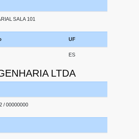
IAL SALA 101
o
UF
ES
NGENHARIA LTDA
2 / 00000000