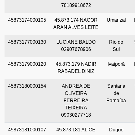
78189918672
45873174000105
45.873.174 NACOR
Umarizal
ARAN ALVES LEITE
45873177000130
LUCIANE BALDO
Rio do
02907678906
Sul
45873179000120
45.873.179 NADIR
Ivaiporã
RABADEL DINIZ
45873180000154
ANDREA DE
Santana
OLIVEIRA
de
FERREIRA
Parnaíba
TEIXEIRA
09030277718
45873181000107
45.873.181 ALICE
Duque