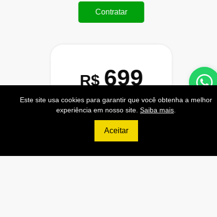
Contratar
699
R$
Este site usa cookies para garantir que você obtenha a melhor
ULTIMATE
experiência em nosso site.
Saiba mais
.
120.000 Consultas CNPJ/mês
Aceitar
12.000 Consultas CPF/mês
2.500 Consultas Completas
CPF/mês
120.000 Consultas CEP/mês
API de Consulta CNPJ
API de Consulta CPF