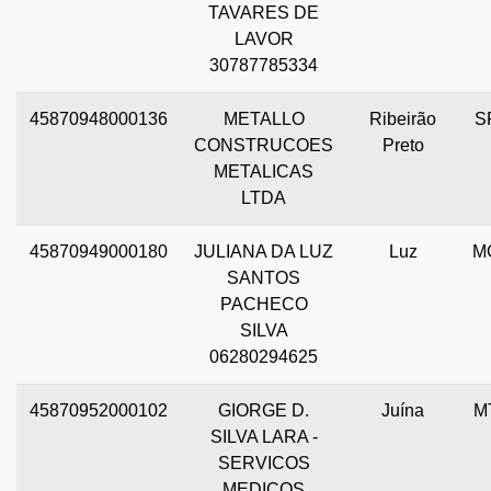
TAVARES DE
LAVOR
30787785334
45870948000136
METALLO
Ribeirão
S
CONSTRUCOES
Preto
METALICAS
LTDA
45870949000180
JULIANA DA LUZ
Luz
M
SANTOS
PACHECO
SILVA
06280294625
45870952000102
GIORGE D.
Juína
M
SILVA LARA -
SERVICOS
MEDICOS