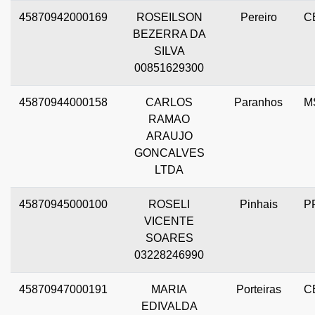
45870942000169
ROSEILSON
Pereiro
C
BEZERRA DA
SILVA
00851629300
45870944000158
CARLOS
Paranhos
M
RAMAO
ARAUJO
GONCALVES
LTDA
45870945000100
ROSELI
Pinhais
P
VICENTE
SOARES
03228246990
45870947000191
MARIA
Porteiras
C
EDIVALDA