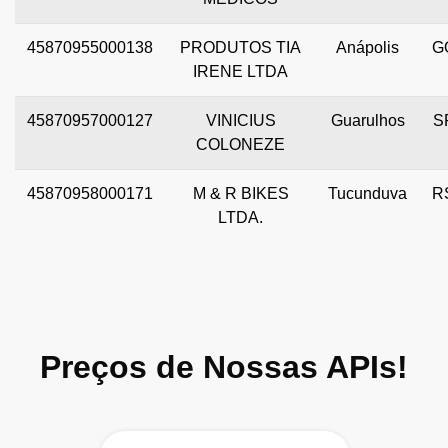
45870955000138
PRODUTOS TIA
Anápolis
G
IRENE LTDA
45870957000127
VINICIUS
Guarulhos
S
COLONEZE
45870958000171
M & R BIKES
Tucunduva
R
LTDA.
Preços de Nossas APIs!