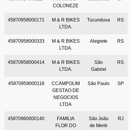
COLONEZE
45870958000171
M & R BIKES
Tucunduva
RS
LTDA.
45870958000333
M & R BIKES
Alegrete
RS
LTDA.
45870958000414
M & R BIKES
São
RS
LTDA.
Gabriel
45870959000116
CCAMPOLIM
São Paulo
SP
GESTAO DE
NEGOCIOS
LTDA
45870960000140
FAMILIA
São João
RJ
FLOR DO
de Meriti