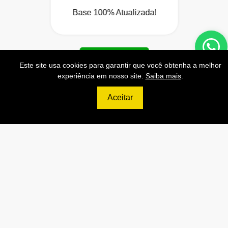
Base 100% Atualizada!
Contratar
Este site usa cookies para garantir que você obtenha a melhor
experiência em nosso site.
Saiba mais
.
Aceitar
699
R$
ULTIMATE
120.000 Consultas CNPJ/mês
12.000 Consultas CPF/mês
2.500 Consultas Completas
CPF/mês