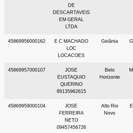
DE
DESCARTAVEIS
EM GERAL
LTDA
45869956000162
E C MACHADO
Goiânia
G
LOC
LOCACOES
45869957000107
JOSE
Belo
M
EUSTAQUIO
Horizonte
QUERINO
89135962615
45869959000104
JOSE
Alto Rio
E
FERREIRA
Novo
NETO
09457456726