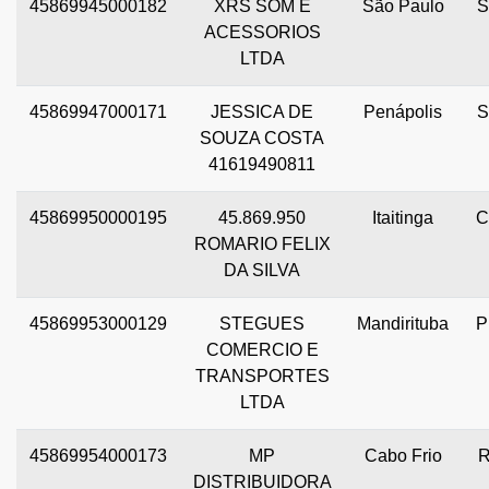
45869945000182
XRS SOM E
São Paulo
S
ACESSORIOS
LTDA
45869947000171
JESSICA DE
Penápolis
S
SOUZA COSTA
41619490811
45869950000195
45.869.950
Itaitinga
C
ROMARIO FELIX
DA SILVA
45869953000129
STEGUES
Mandirituba
P
COMERCIO E
TRANSPORTES
LTDA
45869954000173
MP
Cabo Frio
R
DISTRIBUIDORA