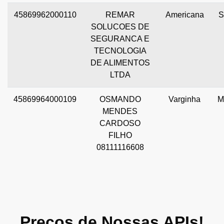
45869962000110
REMAR
Americana
S
SOLUCOES DE
SEGURANCA E
TECNOLOGIA
DE ALIMENTOS
LTDA
45869964000109
OSMANDO
Varginha
M
MENDES
CARDOSO
FILHO
08111116608
Preços de Nossas APIs!