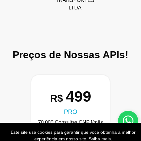
TRANSPORTES
LTDA
Preços de Nossas APIs!
499
R$
PRO
70.000 Consultas CNPJ/mês
Este site usa cookies para garantir que você obtenha a melhor
7.000 Consultas CPF/mês
experiência em nosso site.
Saiba mais
.