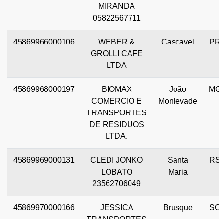
MIRANDA
05822567711
45869966000106
WEBER &
Cascavel
P
GROLLI CAFE
LTDA
45869968000197
BIOMAX
João
M
COMERCIO E
Monlevade
TRANSPORTES
DE RESIDUOS
LTDA.
45869969000131
CLEDI JONKO
Santa
R
LOBATO
Maria
23562706049
45869970000166
JESSICA
Brusque
S