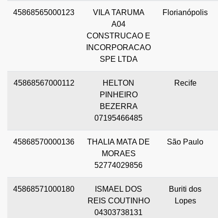
45868565000123
VILA TARUMA
Florianópolis
A04
CONSTRUCAO E
INCORPORACAO
SPE LTDA
45868567000112
HELTON
Recife
PINHEIRO
BEZERRA
07195466485
45868570000136
THALIA MATA DE
São Paulo
MORAES
52774029856
45868571000180
ISMAEL DOS
Buriti dos
REIS COUTINHO
Lopes
04303738131