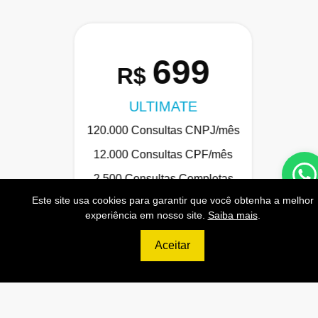
699
R$
ULTIMATE
120.000 Consultas CNPJ/mês
12.000 Consultas CPF/mês
2.500 Consultas Completas
CPF/mês
Este site usa cookies para garantir que você obtenha a melhor
experiência em nosso site.
Saiba mais
.
120.000 Consultas CEP/mês
API de Consulta CNPJ
Aceitar
API de Consulta CPF
API de Consulta CEP
Base 100% Atualizada!