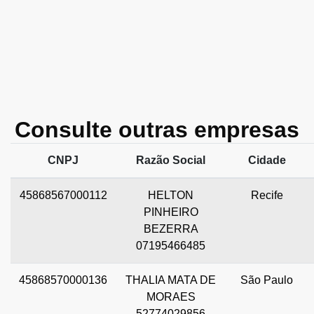
Consulte outras empresas
CNPJ
Razão Social
Cidade
45868567000112
HELTON
Recife
PINHEIRO
BEZERRA
07195466485
45868570000136
THALIA MATA DE
São Paulo
MORAES
52774029856