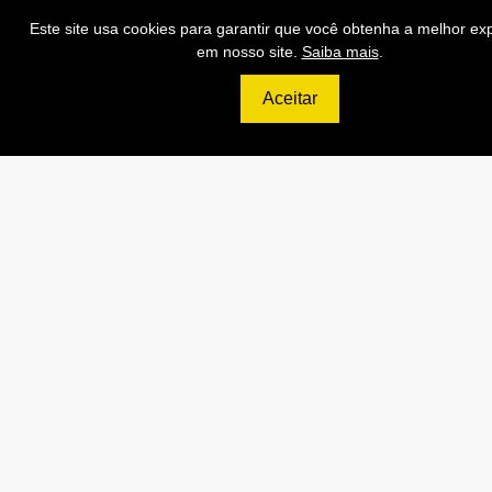
Este site usa cookies para garantir que você obtenha a melhor ex
em nosso site.
Saiba mais
.
Contratar
Aceitar
1999
R$
DIAMOND
800.000 Consultas CNPJ/mês
50.000 Consultas CPF/mês
10.000 Consultas Completas
CPF/mês
800.000 Consultas CEP/mês