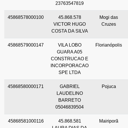
23763547819
45868578000100
45.868.578
Mogi das
VICTOR HUGO
Cruzes
COSTA DA SILVA
45868579000147
VILA LOBO
Florianópolis
GUARA A05
CONSTRUCAO E
INCORPORACAO
SPE LTDA
45868580000171
GABRIEL
Pojuca
LAUDELINO
BARRETO
05046839504
45868581000116
45.868.581
Mairiporã
LAURA DIAS DA