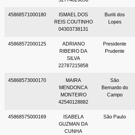
45868571000180
ISMAEL DOS
Buriti dos
REIS COUTINHO
Lopes
04303738131
45868572000125
ADRIANO
Presidente
RIBEIRO DA
Prudente
SILVA
22787215858
45868573000170
MAIRA
São
MENDONCA
Bernardo do
MONTEIRO
Campo
42540128882
45868575000169
ISABELA
São Paulo
GUZMAN DA
CUNHA