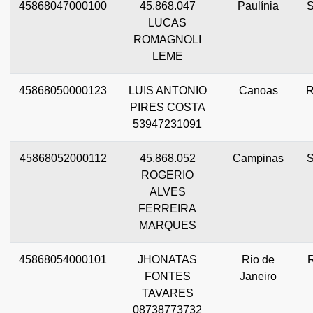
45868047000100
45.868.047
Paulínia
LUCAS
ROMAGNOLI
LEME
45868050000123
LUIS ANTONIO
Canoas
PIRES COSTA
53947231091
45868052000112
45.868.052
Campinas
ROGERIO
ALVES
FERREIRA
MARQUES
45868054000101
JHONATAS
Rio de
FONTES
Janeiro
TAVARES
08738773732