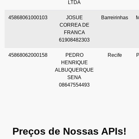
LTDA
45868061000103
JOSUE
Barreirinhas
CORREA DE
FRANCA
61908482303
45868062000158
PEDRO
Recife
HENRIQUE
ALBUQUERQUE
SENA
08647554493
Preços de Nossas APIs!