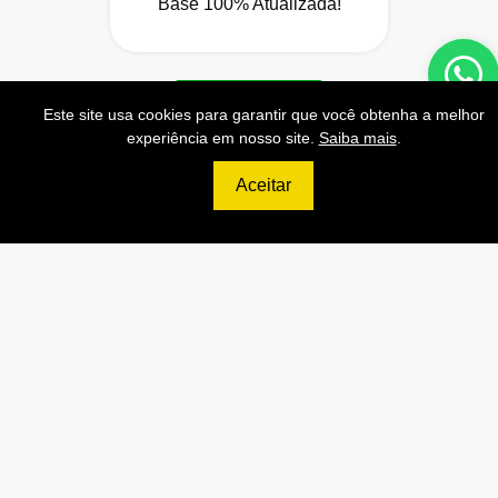
Base 100% Atualizada!
Contratar
Este site usa cookies para garantir que você obtenha a melhor
experiência em nosso site.
Saiba mais
.
Aceitar
699
R$
ULTIMATE
120.000 Consultas CNPJ/mês
12.000 Consultas CPF/mês
2.500 Consultas Completas
CPF/mês
120.000 Consultas CEP/mês