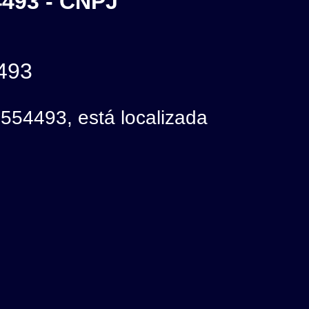
93 - CNPJ
493
493, está localizada