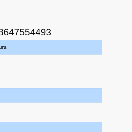
8647554493
ura