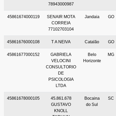
78943000987
45861674000119
SENAIR MOTA
Jandaia
GO
CORREIA
77102703104
45861676000108
T A NEIVA
Catalão
GO
45861677000152
GABRIELA
Belo
MG
VELOCINI
Horizonte
CONSULTORIO
DE
PSICOLOGIA
LTDA
45861678000105
45.861.678
Bocaina
SC
GUSTAVO
do Sul
KNOLL