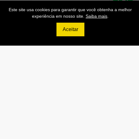
PRO
Este site usa cookies para garantir que você obtenha a melhor
70.000 Consultas CNPJ/mês
experiência em nosso site.
Saiba mais
.
7.000 Consultas CPF/mês
Aceitar
1.300 Consultas Completas
CPF/mês
70.000 Consultas CEP/mês
API de Consulta CNPJ
API de Consulta CPF
API de Consulta CEP
Base 100% Atualizada!
Contratar