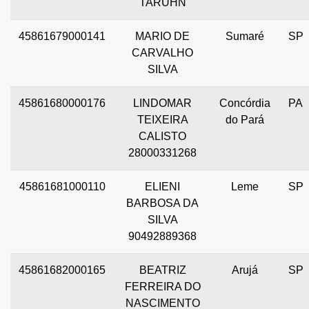
TARUHN
45861679000141
MARIO DE
Sumaré
SP
CARVALHO
SILVA
45861680000176
LINDOMAR
Concórdia
PA
TEIXEIRA
do Pará
CALISTO
28000331268
45861681000110
ELIENI
Leme
SP
BARBOSA DA
SILVA
90492889368
45861682000165
BEATRIZ
Arujá
SP
FERREIRA DO
NASCIMENTO