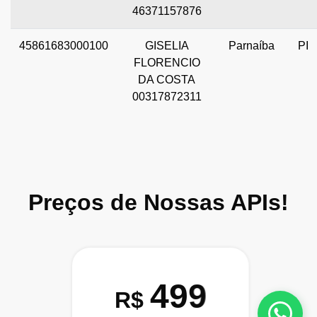
46371157876
45861683000100
GISELIA
Parnaíba
PI
FLORENCIO
DA COSTA
00317872311
Preços de Nossas APIs!
499
R$