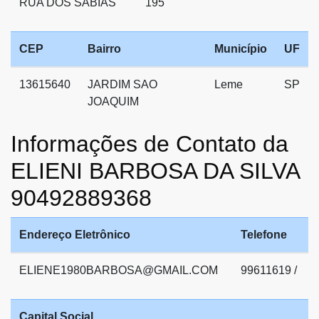
RUA DOS SABIAS
195
CEP
Bairro
Município
UF
13615640
JARDIM SAO
Leme
SP
JOAQUIM
Informações de Contato da
ELIENI BARBOSA DA SILVA
90492889368
Endereço Eletrônico
Telefone
ELIENE1980BARBOSA@GMAIL.COM
99611619 /
Capital Social