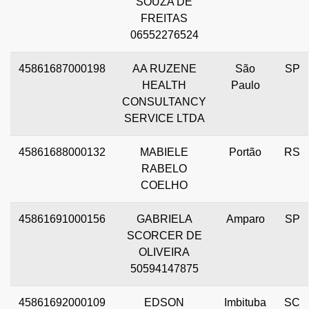
SOUZA DE
FREITAS
06552276524
45861687000198
AA RUZENE
São
SP
HEALTH
Paulo
CONSULTANCY
SERVICE LTDA
45861688000132
MABIELE
Portão
RS
RABELO
COELHO
45861691000156
GABRIELA
Amparo
SP
SCORCER DE
OLIVEIRA
50594147875
45861692000109
EDSON
Imbituba
SC