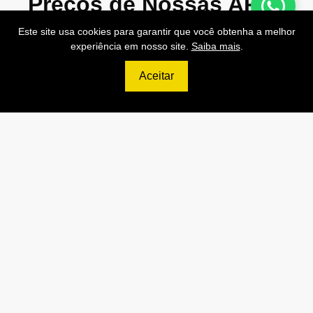
Preços de Nossas APIs!
Este site usa cookies para garantir que você obtenha a melhor
experiência em nosso site.
Saiba mais
.
Aceitar
499
R$
PRO
70.000 Consultas CNPJ/mês
7.000 Consultas CPF/mês
1.300 Consultas Completas
CPF/mês
70.000 Consultas CEP/mês
API de Consulta CNPJ
API de Consulta CPF