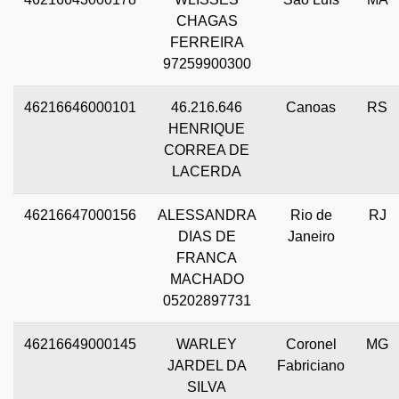
CHAGAS
FERREIRA
97259900300
46216646000101
46.216.646
Canoas
RS
HENRIQUE
CORREA DE
LACERDA
46216647000156
ALESSANDRA
Rio de
RJ
DIAS DE
Janeiro
FRANCA
MACHADO
05202897731
46216649000145
WARLEY
Coronel
MG
JARDEL DA
Fabriciano
SILVA