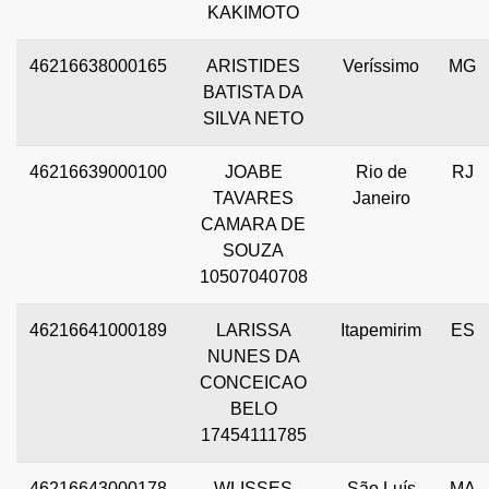
KAKIMOTO
46216638000165
ARISTIDES
Veríssimo
MG
BATISTA DA
SILVA NETO
46216639000100
JOABE
Rio de
RJ
TAVARES
Janeiro
CAMARA DE
SOUZA
10507040708
46216641000189
LARISSA
Itapemirim
ES
NUNES DA
CONCEICAO
BELO
17454111785
46216643000178
WLISSES
São Luís
MA