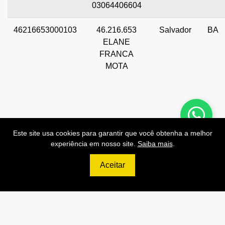
03064406604
46216653000103
46.216.653
Salvador
BA
ELANE
FRANCA
MOTA
Este site usa cookies para garantir que você obtenha a melhor
Preços de Nossas APIs!
experiência em nosso site.
Saiba mais
.
Aceitar
499
R$