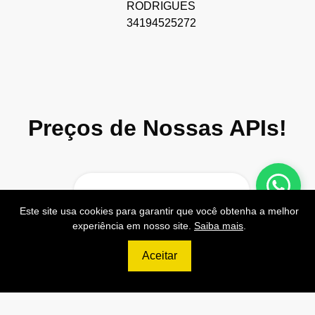
RODRIGUES
34194525272
Preços de Nossas APIs!
499
Este site usa cookies para garantir que você obtenha a melhor
R$
experiência em nosso site.
Saiba mais
.
PRO
Aceitar
70.000 Consultas CNPJ/mês
7.000 Consultas CPF/mês