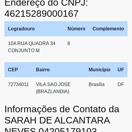
Endereço do CNPJ:
46215289000167
Logradouro
Número
Complemento
10A RUA QUADRA 34
8
CONJUNTO M
CEP
Bairro
Município
UF
72734011
VILA SAO JOSE
Brasília
DF
(BRAZLANDIA)
Informações de Contato da
SARAH DE ALCANTARA
NEVES 04205179103