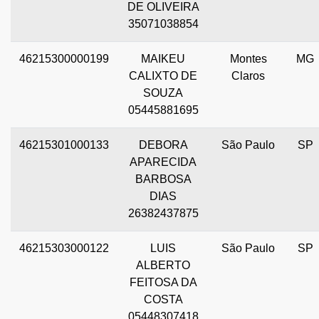
DE OLIVEIRA
35071038854
46215300000199
MAIKEU
Montes
MG
CALIXTO DE
Claros
SOUZA
05445881695
46215301000133
DEBORA
São Paulo
SP
APARECIDA
BARBOSA
DIAS
26382437875
46215303000122
LUIS
São Paulo
SP
ALBERTO
FEITOSA DA
COSTA
05448307418