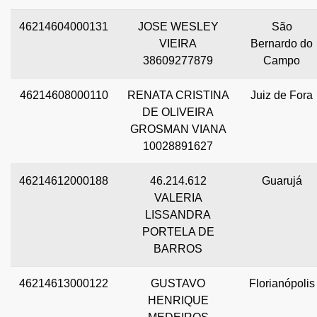
46214604000131
JOSE WESLEY
São
VIEIRA
Bernardo do
38609277879
Campo
46214608000110
RENATA CRISTINA
Juiz de Fora
DE OLIVEIRA
GROSMAN VIANA
10028891627
46214612000188
46.214.612
Guarujá
VALERIA
LISSANDRA
PORTELA DE
BARROS
46214613000122
GUSTAVO
Florianópolis
HENRIQUE