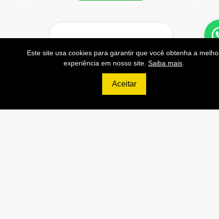
Anterior
Próxi
999
Este site usa cookies para garantir que você obtenha a melho
R$
experiência em nosso site.
Saiba mais
.
PLATINUM
Aceitar
200.000 Consultas CNPJ/mês
20.000 Consultas CPF/mês
4.000 Consultas Completas
CPF/mês
200.000 Consultas CEP/mês
API de Consulta CNPJ
API de Consulta CPF
API de Consulta CEP