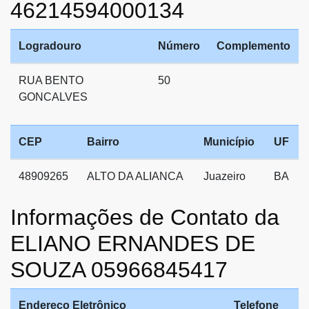
46214594000134
Logradouro
Número
Complemento
RUA BENTO
50
GONCALVES
CEP
Bairro
Município
UF
48909265
ALTO DA ALIANCA
Juazeiro
BA
Informações de Contato da
ELIANO ERNANDES DE
SOUZA 05966845417
Endereço Eletrônico
Telefone