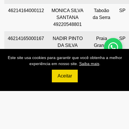
46214164000112
MONICA SILVA
Taboão
SP
SANTANA
da Serra
49220548801
46214165000167
NADIR PINTO
Praia
SP
DA SILVA
Grande
05557400800
Este site usa cookies para garantir que você obtenha a melhor
experiência em nosso site.
Saiba mais
.
46214166000101
46.214.166
Aparecida
GO
DANIEL
de
Aceitar
BARBOSA
Goiânia
COELHO DE
CASTRO