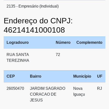
2135 - Empresário (Individual)
Endereço do CNPJ:
46214141000108
Logradouro
Número
Complemento
RUA SANTA
72
TEREZINHA
CEP
Bairro
Município
UF
26050470
JARDIM SAGRADO
Nova
RJ
CORACAO DE
Iguaçu
JESUS