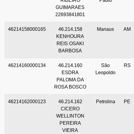
RIBEIRO
Paulo
GUIMARAES
22693841801
46214158000165
46.214.158
Manaus
AM
KENHOURA
REIS OSAKI
BARBOSA
46214160000134
46.214.160
São
RS
ESDRA
Leopoldo
PALOMA DA
ROSA BOSCO
46214162000123
46.214.162
Petrolina
PE
CICERO
WELLINTON
PEREIRA
VIEIRA