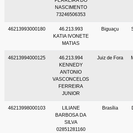
FERREIRA DO
NASCIMENTO
73246506353
46213993000180
46.213.993
Biguaçu
KATIA IVONETE
MATIAS
46213994000125
46.213.994
Juiz de Fora
KENNEDY
ANTONIO
VASCONCELOS
FERREIRA
JUNIOR
46213998000103
LILIANE
Brasília
BARBOSA DA
SILVA
02851281160