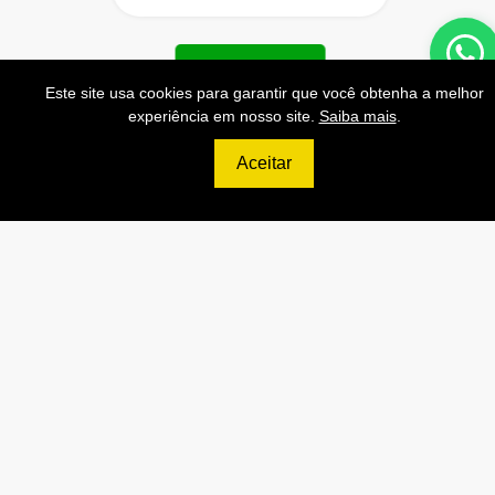
Contratar
Este site usa cookies para garantir que você obtenha a melhor
experiência em nosso site.
Saiba mais
.
Aceitar
699
R$
ULTIMATE
120.000 Consultas CNPJ/mês
12.000 Consultas CPF/mês
2.500 Consultas Completas
CPF/mês
120.000 Consultas CEP/mês
API de Consulta CNPJ