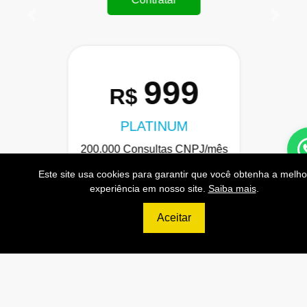
Anterior
Próxi
999
R$
PLATINUM
200.000 Consultas CNPJ/mês
20.000 Consultas CPF/mês
Este site usa cookies para garantir que você obtenha a melho
experiência em nosso site.
Saiba mais
.
4.000 Consultas Completas
CPF/mês
Aceitar
200.000 Consultas CEP/mês
API de Consulta CNPJ
API de Consulta CPF
API de Consulta CEP