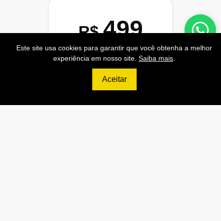
499
R$
Este site usa cookies para garantir que você obtenha a melhor
PRO
experiência em nosso site.
Saiba mais
.
70.000 Consultas CNPJ/mês
Aceitar
7.000 Consultas CPF/mês
1.300 Consultas Completas
CPF/mês
70.000 Consultas CEP/mês
API de Consulta CNPJ
API de Consulta CPF
API de Consulta CEP
Base 100% Atualizada!