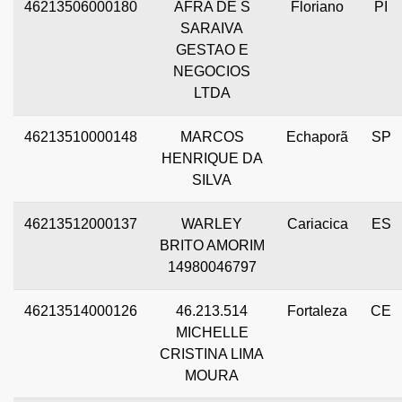
46213506000180
AFRA DE S
Floriano
PI
SARAIVA
GESTAO E
NEGOCIOS
LTDA
46213510000148
MARCOS
Echaporã
SP
HENRIQUE DA
SILVA
46213512000137
WARLEY
Cariacica
ES
BRITO AMORIM
14980046797
46213514000126
46.213.514
Fortaleza
CE
MICHELLE
CRISTINA LIMA
MOURA