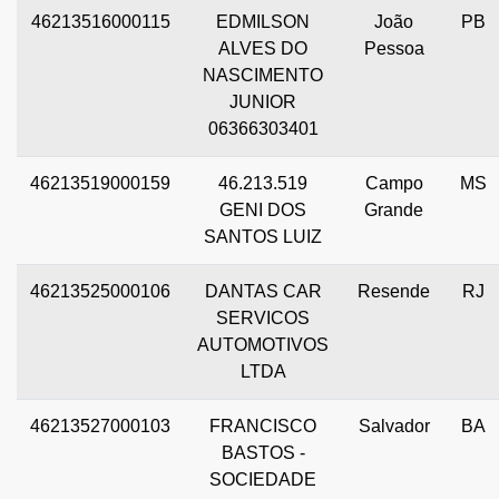
46213516000115
EDMILSON
João
PB
ALVES DO
Pessoa
NASCIMENTO
JUNIOR
06366303401
46213519000159
46.213.519
Campo
MS
GENI DOS
Grande
SANTOS LUIZ
46213525000106
DANTAS CAR
Resende
RJ
SERVICOS
AUTOMOTIVOS
LTDA
46213527000103
FRANCISCO
Salvador
BA
BASTOS -
SOCIEDADE