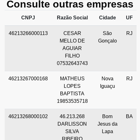
Consulte outras empresas
CNPJ
Razão Social
Cidade
UF
46213266000113
CESAR
São
RJ
MELLO DE
Gonçalo
AGUIAR
FILHO
07532643743
46213267000168
MATHEUS
Nova
RJ
LOPES
Iguaçu
BAPTISTA
19853535718
46213268000102
46.213.268
Bom
BA
DARLISSON
Jesus da
SILVA
Lapa
RIBEIRO