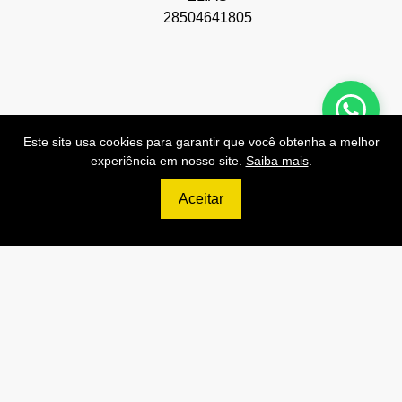
28504641805
Este site usa cookies para garantir que você obtenha a melhor
Preços de Nossas APIs!
experiência em nosso site.
Saiba mais
.
Aceitar
499
R$
PRO
70.000 Consultas CNPJ/mês
7.000 Consultas CPF/mês