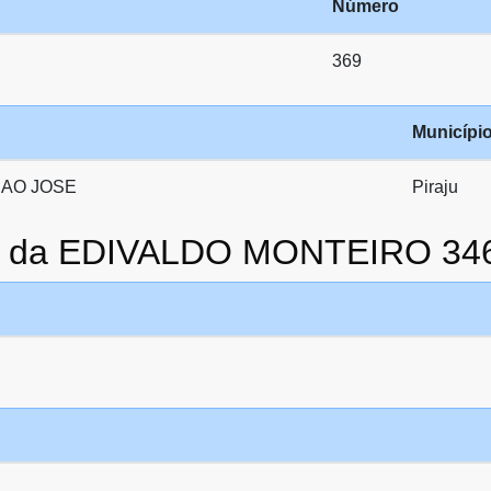
Número
369
Municípi
SAO JOSE
Piraju
to da EDIVALDO MONTEIRO 34