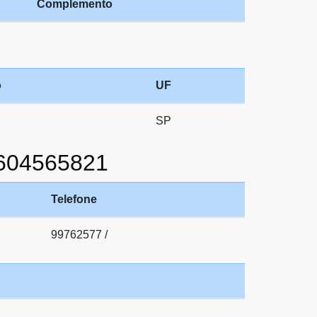
Complemento
o
UF
SP
604565821
Telefone
99762577 /