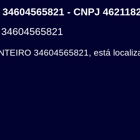
4604565821 - CNPJ 462118
34604565821
EIRO 34604565821, está localiza