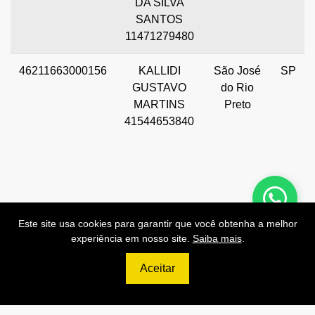
DA SILVA
SANTOS
11471279480
46211663000156
KALLIDI
São José
SP
GUSTAVO
do Rio
MARTINS
Preto
41544653840
Preços de Nossas APIs!
Este site usa cookies para garantir que você obtenha a melhor
experiência em nosso site.
Saiba mais
.
Aceitar