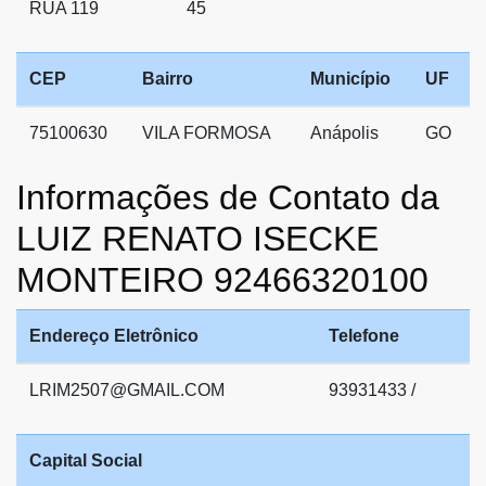
RUA 119
45
CEP
Bairro
Município
UF
75100630
VILA FORMOSA
Anápolis
GO
Informações de Contato da
LUIZ RENATO ISECKE
MONTEIRO 92466320100
Endereço Eletrônico
Telefone
LRIM2507@GMAIL.COM
93931433 /
Capital Social