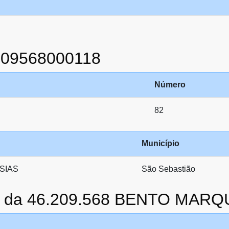
209568000118
Número
82
Município
SIAS
São Sebastião
to da 46.209.568 BENTO MA