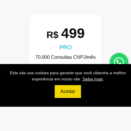
499
R$
PRO
70.000 Consultas CNPJ/mês
7.000 Consultas CPF/mês
Este site usa cookies para garantir que você obtenha a melhor
1.300 Consultas Completas
experiência em nosso site.
Saiba mais
.
CPF/mês
Aceitar
70.000 Consultas CEP/mês
API de Consulta CNPJ
API de Consulta CPF
API de Consulta CEP