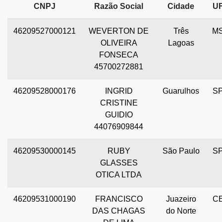
CNPJ
Razão Social
Cidade
U
46209527000121
WEVERTON DE
Três
M
OLIVEIRA
Lagoas
FONSECA
45700272881
46209528000176
INGRID
Guarulhos
S
CRISTINE
GUIDIO
44076909844
46209530000145
RUBY
São Paulo
S
GLASSES
OTICA LTDA
46209531000190
FRANCISCO
Juazeiro
C
DAS CHAGAS
do Norte