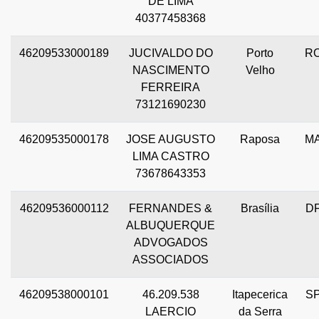
DE LIMA
40377458368
46209533000189
JUCIVALDO DO
Porto
R
NASCIMENTO
Velho
FERREIRA
73121690230
46209535000178
JOSE AUGUSTO
Raposa
M
LIMA CASTRO
73678643353
46209536000112
FERNANDES &
Brasília
D
ALBUQUERQUE
ADVOGADOS
ASSOCIADOS
46209538000101
46.209.538
Itapecerica
S
LAERCIO
da Serra