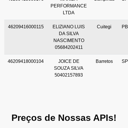
PERFORMANCE
LTDA
46209416000115
ELIZIANO LUIS
Cuitegi
PB
DA SILVA
NASCIMENTO
05684202411
46209418000104
JOICE DE
Barretos
SP
SOUZA SILVA
50402157893
Preços de Nossas APIs!