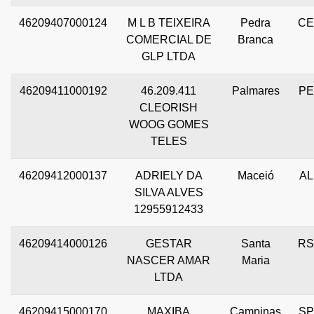
46209407000124
M L B TEIXEIRA
Pedra
CE
COMERCIAL DE
Branca
GLP LTDA
46209411000192
46.209.411
Palmares
PE
CLEORISH
WOOG GOMES
TELES
46209412000137
ADRIELY DA
Maceió
AL
SILVA ALVES
12955912433
46209414000126
GESTAR
Santa
RS
NASCER AMAR
Maria
LTDA
46209415000170
MAXIBA
Campinas
SP