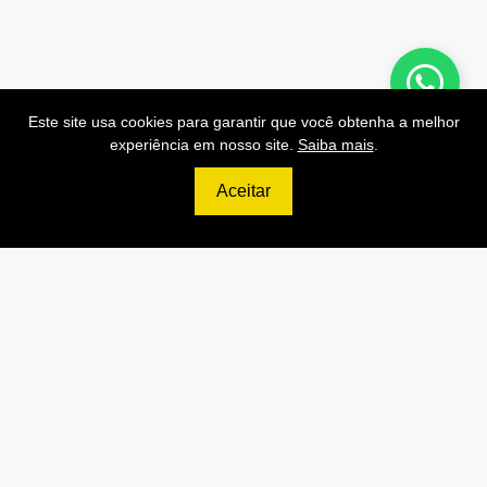
Preços de Nossas APIs!
Este site usa cookies para garantir que você obtenha a melhor
experiência em nosso site.
Saiba mais
.
Aceitar
499
R$
PRO
70.000 Consultas CNPJ/mês
7.000 Consultas CPF/mês
1.300 Consultas Completas
CPF/mês
70.000 Consultas CEP/mês