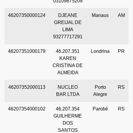
03109875209
46207350000124
DJEANE
Manaus
AM
GREIJAL DE
LIMA
93277717291
46207351000179
46.207.351
Londrina
PR
KAREN
CRISTINA DE
ALMEIDA
46207352000113
NUCLEO
Porto
RS
BAR LTDA
Alegre
46207354000102
46.207.354
Parobé
RS
GUILHERME
DOS
SANTOS