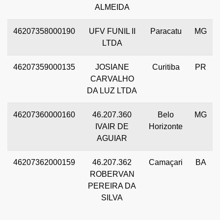
ALMEIDA
46207358000190
UFV FUNIL II
Paracatu
MG
LTDA
46207359000135
JOSIANE
Curitiba
PR
CARVALHO
DA LUZ LTDA
46207360000160
46.207.360
Belo
MG
IVAIR DE
Horizonte
AGUIAR
46207362000159
46.207.362
Camaçari
BA
ROBERVAN
PEREIRA DA
SILVA