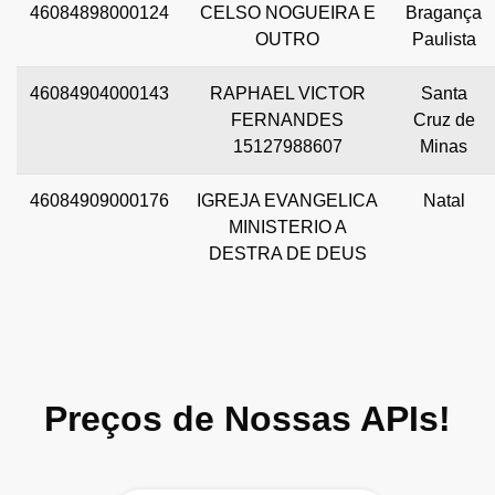
46084898000124
CELSO NOGUEIRA E
Bragança
OUTRO
Paulista
46084904000143
RAPHAEL VICTOR
Santa
FERNANDES
Cruz de
15127988607
Minas
46084909000176
IGREJA EVANGELICA
Natal
MINISTERIO A
DESTRA DE DEUS
Preços de Nossas APIs!