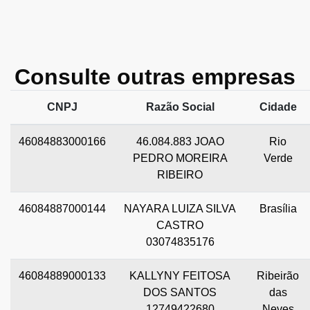
Consulte outras empresas
CNPJ
Razão Social
Cidade
46084883000166
46.084.883 JOAO
Rio
PEDRO MOREIRA
Verde
RIBEIRO
46084887000144
NAYARA LUIZA SILVA
Brasília
CASTRO
03074835176
46084889000133
KALLYNY FEITOSA
Ribeirão
DOS SANTOS
das
12749422680
Neves