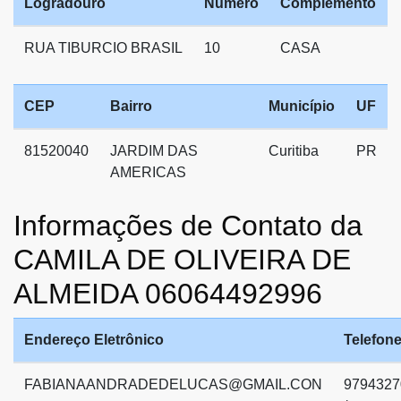
Logradouro
Número
Complemento
RUA TIBURCIO BRASIL
10
CASA
CEP
Bairro
Município
UF
81520040
JARDIM DAS
Curitiba
PR
AMERICAS
Informações de Contato da
CAMILA DE OLIVEIRA DE
ALMEIDA 06064492996
Endereço Eletrônico
Telefon
FABIANAANDRADEDELUCAS@GMAIL.CON
9794327