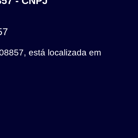
57 - CNPJ
57
57, está localizada em