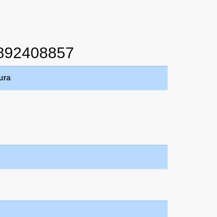
892408857
ura